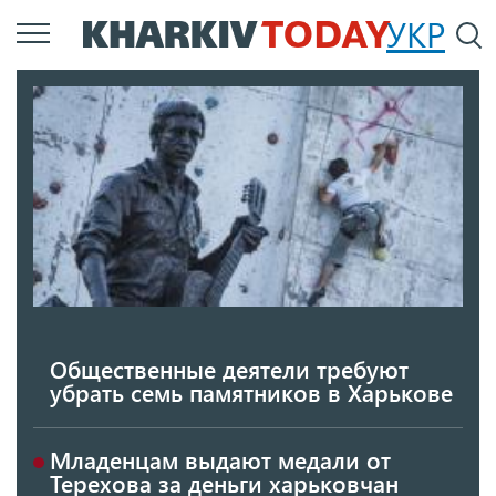
Перейти
УКР
По
к
основному
содержанию
Общественные деятели требуют
убрать семь памятников в Харькове
Младенцам выдают медали от
Терехова за деньги харьковчан