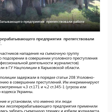
абатывающего предприятия препятствовали работе
ерерабатывающего предприятия препятствовали
.
 участников нападения на съемочную группу
 о подозрении в совершении уголовного преступления
рофессиональной деятельности журналистов)
ли в ГУ Нацполиции в Харьковской области.
полиции задержали в порядке статьи 208 Уголовно-
рению в совершении преступлений. Им инкриминируют
отренных ч.3 ст.171 и ч.2 ст.345-1 (угроза или
 кодекса Украины.
ние и установили, что именно эти люди
ники лесоперерабатывающего предприятия применили
ались забрать съемочную технику и избили журналиста.