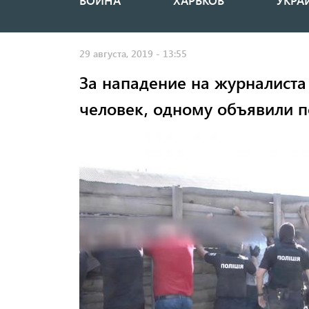
ВОЙНА
ХАРЬКОВ
УКРА
Основная
навигация
29 августа, 2019 - 13:55
За нападение на журналиста
человек, одному объявили 