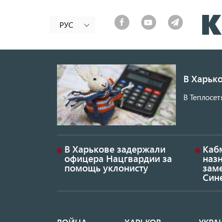
РУС
В Харько
В Теплосет
В Харькове задержали
Каб
офицера Нацгвардии за
наз
помощь уклонисту
заме
Син