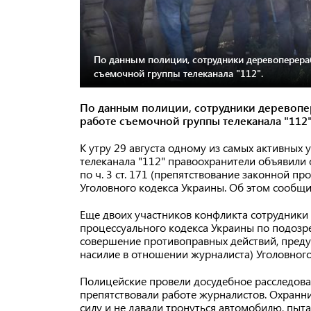
По данным полиции, сотрудники деревоперер
съемочной группы телеканала "112".
По данным полиции, сотрудники деревоп
работе съемочной группы телеканала "112"
К утру 29 августа одному из самых активных
телеканала "112" правоохранители объявили
по ч. 3 ст. 171 (препятствование законной п
Уголовного кодекса Украины. Об этом сообщи
Еще двоих участников конфликта сотрудники 
процессуального кодекса Украины по подоз
совершение противоправных действий, предусм
насилие в отношении журналиста) Уголовного
Полицейские провели досудебное расследова
препятствовали работе журналистов. Охран
силу и не давали тронуться автомобилю, пыт