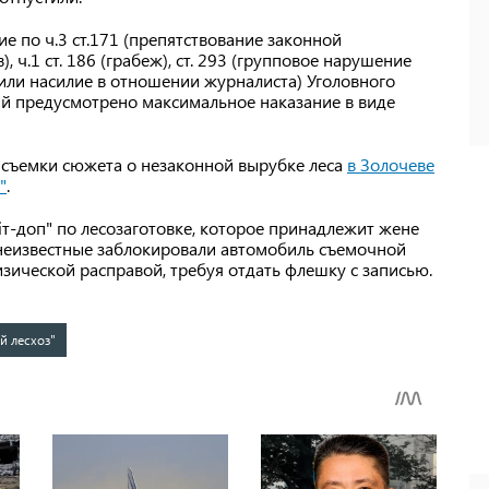
 по ч.3 ст.171 (препятствование законной
ч.1 ст. 186 (грабеж), ст. 293 (групповое нарушение
а или насилие в отношении журналиста) Уголовного
ий предусмотрено максимальное наказание в виде
мя съемки сюжета о незаконной вырубке леса
в Золочеве
"
.
іт-доп" по лесозаготовке, которое принадлежит жене
 неизвестные заблокировали автомобиль съемочной
изической расправой, требуя отдать флешку с записью.
й лесхоз"