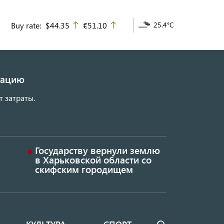
Buy rate:
$44.35
€51.10
25.4°C
up
up
изацию
т затраты.
Государству вернули землю
в Харьковской области со
скифским городищем