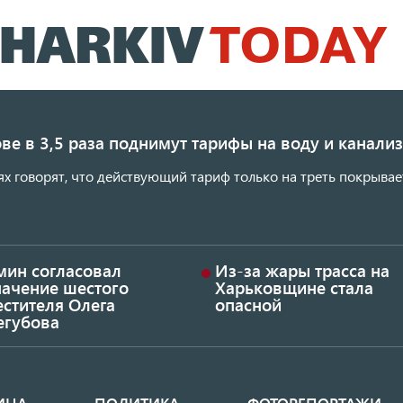
Перейти
к
основному
содержанию
ве в 3,5 раза поднимут тарифы на воду и канал
ях говорят, что действующий тариф только на треть покрывае
мин согласовал
Из-за жары трасса на
начение шестого
Харьковщине стала
стителя Олега
опасной
егубова