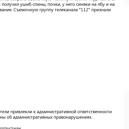
олучил ушиб спины, почки, у него синяки на лбу и на
вание. Съемочную группу телеканала "112" признали
тели привлекли к административной ответственности
раины об административных правонарушениях.
отпустили.