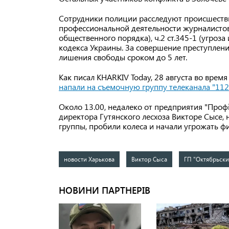
Сотрудники полиции расследуют происшествие
профессиональной деятельности журналистов), 
общественного порядка), ч.2 ст.345-1 (угроз
кодекса Украины. За совершение преступлен
лишения свободы сроком до 5 лет.
Как писал KHARKIV Today, 28 августа во вре
напали на съемочную группу телеканала "112
Около 13.00, недалеко от предприятия "Проф
директора Гутянского лесхоза Викторе Сысе,
группы, пробили колеса и начали угрожать ф
новости Харькова
Виктор Сыса
ГП "Октябрьски