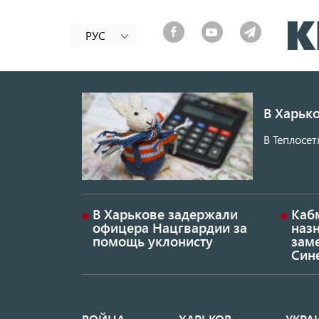
РУС
В Харько
В Теплосет
В Харькове задержали
Каб
офицера Нацгвардии за
наз
помощь уклонисту
заме
Син