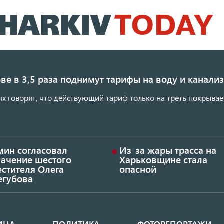
Перейти
к
основному
содержанию
ве в 3,5 раза поднимут тарифы на воду и канал
ях говорят, что действующий тариф только на треть покрывае
мин согласовал
Из-за жары трасса на
начение шестого
Харьковщине стала
стителя Олега
опасной
егубова