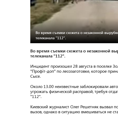
Во время съемки сюжета о незаконной вырубке
телеканала "112".
Во время съемки сюжета о незаконной выр
телеканала "112".
Инцидент произошел 28 августа в поселке Зо
"Профіт-доп" по лесозаготовке, которое при
Сысе.
Около 13.00 неизвестные заблокировали авт
угрожать физической расправой, требуя отда
"112".
Киевский журналист Олег Решетняк вызвал п
вызов, однако в ситуацию вмешиваться не ста