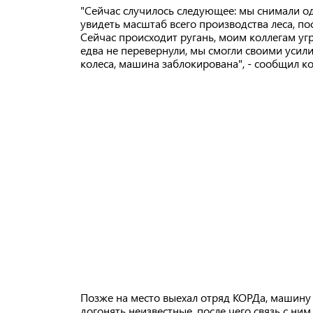
"Сейчас случилось следующее: мы снимали од
увидеть масштаб всего производства леса, по
Сейчас происходит ругань, моим коллегам уг
едва не перевернули, мы смогли своими усил
колеса, машина заблокирована", - сообщил к
Позже на место выехал отряд КОРДа, машину 
догонять неизвестные, после чего связь с ним