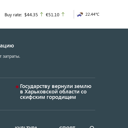
Buy rate:
$44.35
€51.10
22.44°C
up
up
изацию
т затраты.
Государству вернули землю
в Харьковской области со
скифским городищем