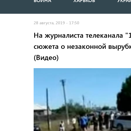
ВОЙНА
ХАРЬКОВ
УКРА
Основная
навигация
28 августа, 2019 - 17:50
На журналиста телеканала "
сюжета о незаконной вырубк
(Видео)