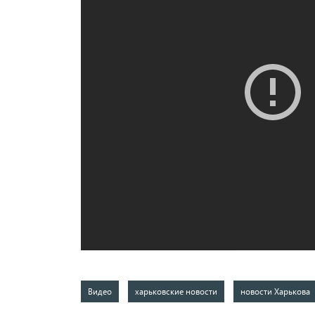
Видео
харьковские новости
новости Харькова