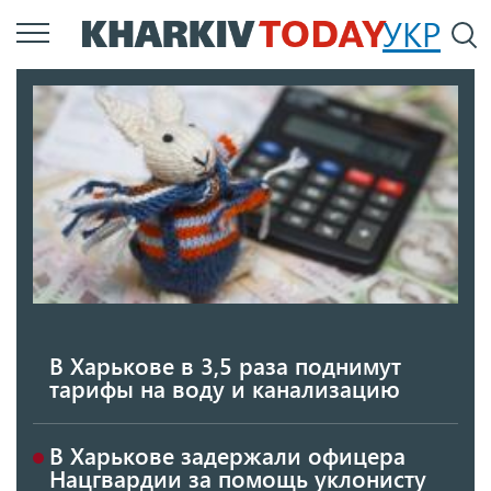
Перейти
УКР
По
к
основному
содержанию
В Харькове в 3,5 раза поднимут
тарифы на воду и канализацию
В Харькове задержали офицера
Нацгвардии за помощь уклонисту