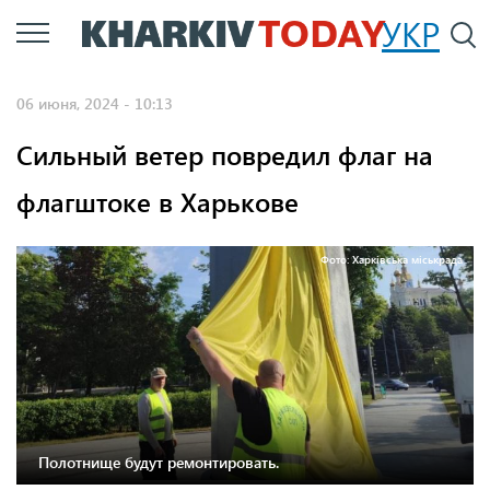
Перейти
УКР
По
к
основному
06 июня, 2024 - 10:13
содержанию
Сильный ветер повредил флаг на
флагштоке в Харькове
Фото: Харківська міськрада
Полотнище будут ремонтировать.