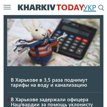
Перейти
УКР
По
к
основному
содержанию
В Харькове в 3,5 раза поднимут
тарифы на воду и канализацию
В Харькове задержали офицера
Нацгвардии за помощь уклонисту