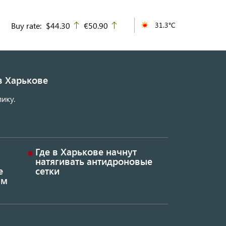
Buy rate:
$44.30
€50.90
31.3°C
up
up
в Харькове
ику.
Где в Харькове начнут
натягивать антидроновые
е
сетки
ым