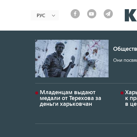
РУС
Обществ
Они посвя
Младенцам выдают
Хар
медали от Терехова за
к пр
деньги харьковчан
в це