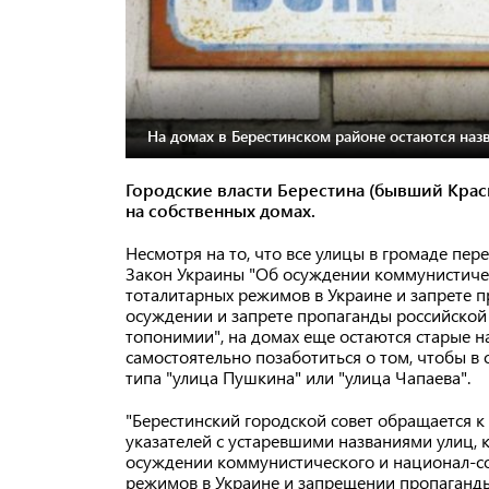
На домах в Берестинском районе остаются наз
Городские власти Берестина (бывший Красн
на собственных домах.
Несмотря на то, что все улицы в громаде пер
Закон Украины "Об осуждении коммунистичес
тоталитарных режимов в Украине и запрете п
осуждении и запрете пропаганды российской
топонимии", на домах еще остаются старые н
самостоятельно позаботиться о том, чтобы в
типа "улица Пушкина" или "улица Чапаева".
"Берестинский городской совет обращается 
указателей с устаревшими названиями улиц,
осуждении коммунистического и национал-со
режимов в Украине и запрещении пропаганды