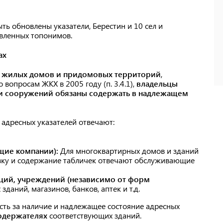
ть обновлены указатели, Берестин и 10 сел и
овленных топонимов.
ах
 жилых домов и придомовых территорий
,
вопросам ЖКХ в 2005 году (п. 3.4.1),
владельцы
й и сооружений обязаны содержать в надлежащем
е адресных указателей отвечают:
щие компании):
Для многоквартирных домов и зданий
овку и содержание табличек отвечают обслуживающие
ций, учреждений (независимо от форм
даний, магазинов, банков, аптек и т.д.
ость за наличие и надлежащее состояние адресных
содержателях
соответствующих зданий.