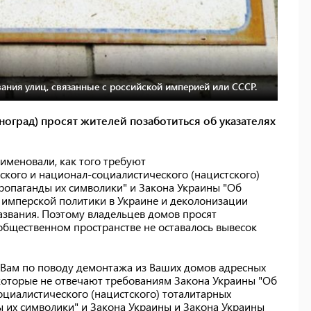
вания улиц, связанные с российской империей или СССР.
оград) просят жителей позаботиться об указателях
еименовали, как того требуют
кого и национал-социалистического (нацистского)
ропаганды их символики" и Закона Украины "Об
 имперской политики в Украине и деколонизации
азвания. Поэтому владельцев домов просят
 общественном пространстве не оставалось вывесок
к Вам по поводу демонтажа из Ваших домов адресных
 которые не отвечают требованиям Закона Украины "Об
циалистического (нацистского) тоталитарных
 их символики" и Закона Украины и Закона Украины