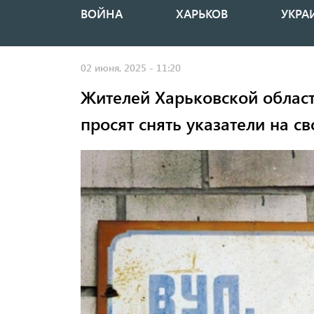
ВОЙНА
ХАРЬКОВ
УКРА
Основная
навигация
02 июня, 2025 - 11:20
Жителей Харьковской област
просят снять указатели на с