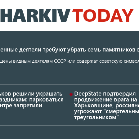
Перейти
к
основному
содержанию
енные деятели требуют убрать семь памятников 
щены видным деятелям СССР или содержат советскую символ
ьков решили украшать
DeepState подтвердил
аздникам: парковаться
продвижение врага на
нтре запретили
Харьковщине, россиян
угрожают "смертельн
треугольником"