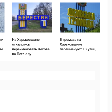
ли
На Харьковщине
В громаде на
отказались
Харьковщине
ве
переименовать Чехова
переименуют 13 улиц
на Петлюру