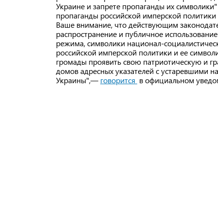
Украине и запрете пропаганды их символики"
пропаганды российской имперской политики
Ваше внимание, что действующим законодате
распространение и публичное использование
режима, символики национал-социалистическ
российской имперской политики и ее символи
громады проявить свою патриотическую и г
домов адресных указателей с устаревшими н
Украины",—
говорится
в официальном уведом