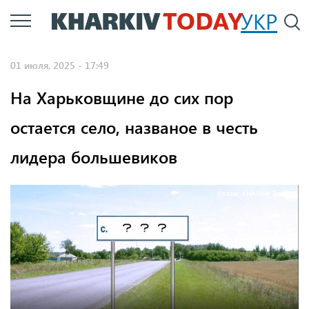
Перейти
УКР
По
к
основному
01 июля, 2025 - 17:49
содержанию
На Харьковщине до сих пор
остается село, названое в честь
лидера большевиков
Колаж: KHARKIV Today.