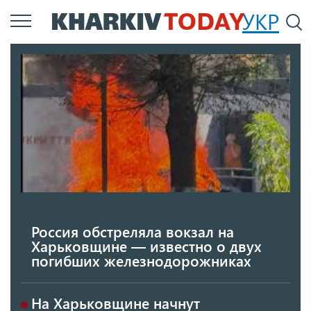
Перейти
УКР
По
к
основному
содержанию
Россия обстреляла вокзал на
Харьковщине — известно о двух
погибших железнодорожниках
На Харьковщине начнут