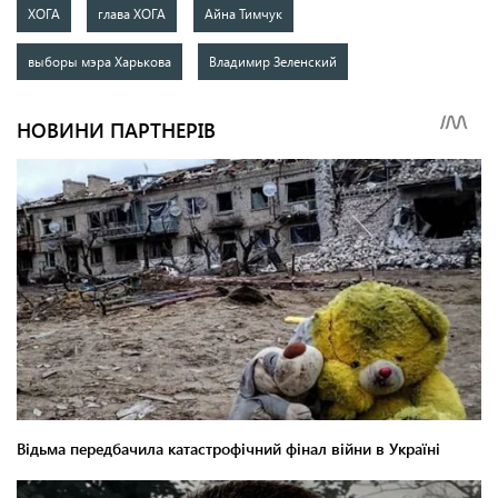
ХОГА
глава ХОГА
Айна Тимчук
выборы мэра Харькова
Владимир Зеленский