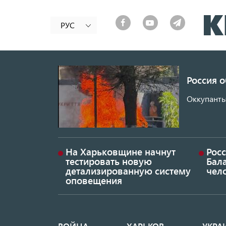
РУС
Россия 
Оккупанты
На Харьковщине начнут
Рос
тестировать новую
Бал
детализированную систему
чел
оповещения