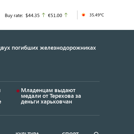
Buy rate:
$44.35
€51.00
35.49°C
up
up
 двух погибших железнодорожниках
и
Младенцам выдают
медали от Терехова за
е
деньги харьковчан