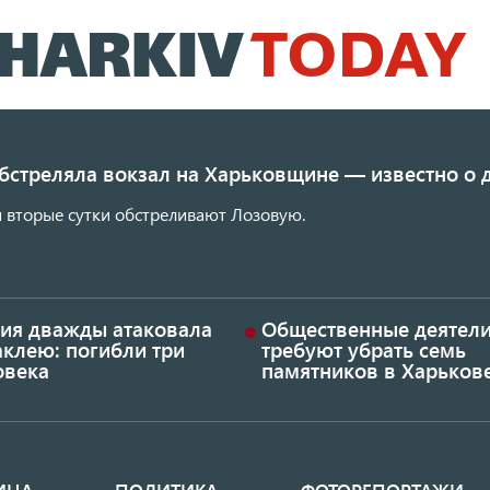
Перейти
к
основному
содержанию
обстреляла вокзал на Харьковщине — известно о
 вторые сутки обстреливают Лозовую.
сия дважды атаковала
Общественные деятел
аклею: погибли три
требуют убрать семь
овека
памятников в Харьков