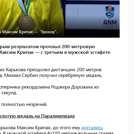
а Максим Крипак — "бронзу".
орым результатом проплыл 200-метровую
аксим Крипак — с третьим в мужской эстафете
 из Харькова преодолел дистанцию 200 метров
нд. Михаил Сербин получил серебряную медаль.
соперника-рекордсмена Роджера Дорсмана из
 секунд.
н полностью незрячий.
золотую медаль на Паралимпиаде
арькова Максим Крипак, до этого ему
достались
о. В мужской эстафете 4х100 метров вольным стилем