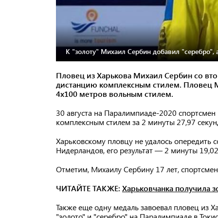
К "золоту" Михаил Сербин добавил "серебро", 
Пловец из Харькова Михаил Сербин со вт
дистанцию комплексным стилем. Пловец М
4х100 метров вольным стилем.
30 августа на Паралимпиаде-2020 спортсмен
комплексным стилем за 2 минуты 27,97 секу
Харьковскому пловцу не удалось опередить 
Нидерландов, его результат — 2 минуты 19,02
Отметим, Михаилу Сербину 17 лет, спортсме
ЧИТАЙТЕ ТАКЖЕ:
Харьковчанка получила 
Также еще одну медаль завоевал пловец из Х
"золото" и "серебро" на Паралимпиаде в Токи