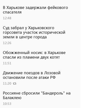
В Харькове задержали фейкового
спасателя
12:48
Суд забрал у Харьковского
горсовета участок исторической
земли в центре города
12:26
Обожженный носик: в Харькове
спасли из пламени двух котят
11:51
Движение поездов в Лозовой
остановили после атаки РФ
11:20
Россияне сбросили "Бандероль" на
Балаклею
10:53