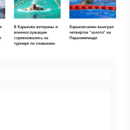
я
В Харькове ветераны и
Харьковчанин выиграл
военнослужащие
четвертое "золото" на
е
соревновались на
Паралимпиаде
у
турнире по плаванию