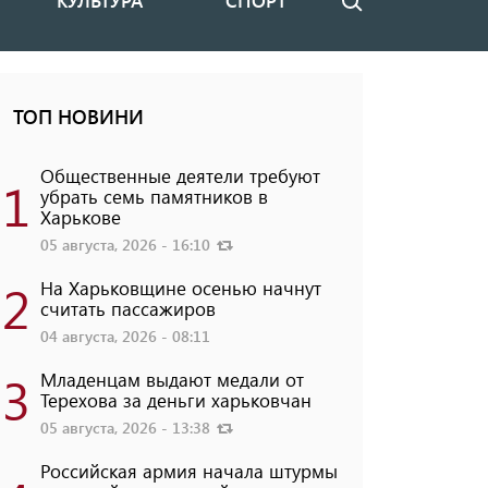
КУЛЬТУРА
СПОРТ
Поиск
ТОП НОВИНИ
Общественные деятели требуют
1
убрать семь памятников в
Харькове
05 августа, 2026 - 16:10
2
На Харьковщине осенью начнут
считать пассажиров
04 августа, 2026 - 08:11
3
Младенцам выдают медали от
Терехова за деньги харьковчан
05 августа, 2026 - 13:38
Российская армия начала штурмы