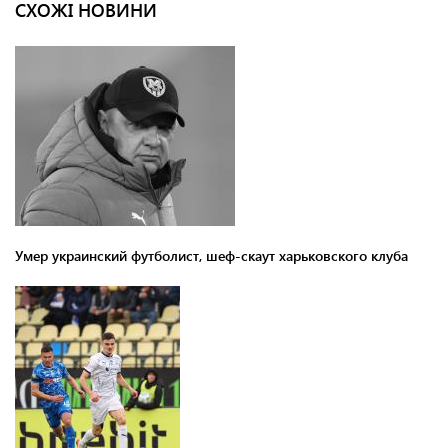
СХОЖІ НОВИНИ
Умер украинский футболист, шеф-скаут харьковского клуба