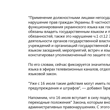
"Применение должностными лицами негосудар
нарушение прав граждан Украины. В частности
функционирования украинского языка как гос
обязаны владеть государственным языком и 
обязанностей, также это нарушение ч.1 ст.12
деятельности органов государственной власт
учреждений и организаций государственной 
языком заседаний, мероприятий, встреч и яз
констатировал уполномоченный по защите го
По его словам, сейчас фиксируется значител
языка в эфирах телевизионных каналов, отд
языковой закон.
"Уже с 16 июля такие действия могут иметь 
предупреждения и штрафов", — добавил Тара
Напомним, что 16 июля вступает в силу подп
переходные положения" Закона, которым вно
административных правонарушениях. С этог