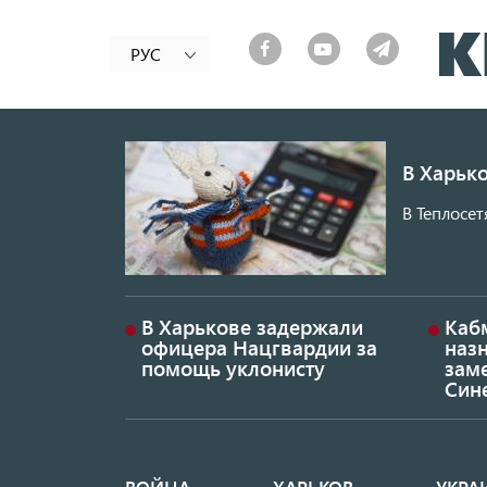
РУС
В Харько
В Теплосет
В Харькове задержали
Каб
офицера Нацгвардии за
наз
помощь уклонисту
заме
Син