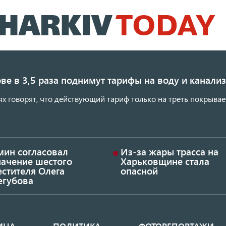
Перейти
к
основному
содержанию
ве в 3,5 раза поднимут тарифы на воду и канал
ях говорят, что действующий тариф только на треть покрывае
мин согласовал
Из-за жары трасса на
начение шестого
Харьковщине стала
стителя Олега
опасной
егубова