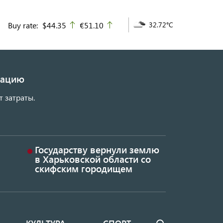
Buy rate:
$44.35
€51.10
32.72°C
up
up
изацию
т затраты.
Государству вернули землю
в Харьковской области со
скифским городищем