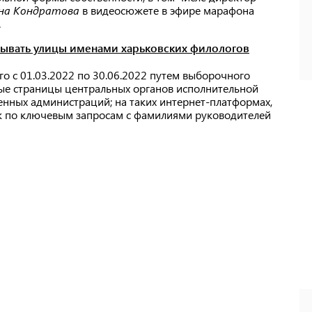
на Кондратова
в видеосюжете в эфире марафона
.
зывать улицы именами харьковских филологов
о с 01.03.2022 по 30.06.2022 путем выборочного
ые страницы центральных органов исполнительной
оенных администраций; на таких интернет-платформах,
оиск по ключевым запросам с фамилиями руководителей