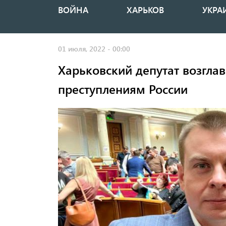
ВОЙНА
ХАРЬКОВ
УКРА
Основная
навигация
01 июля, 2022 - 00:00
Харьковский депутат возгла
преступлениям России