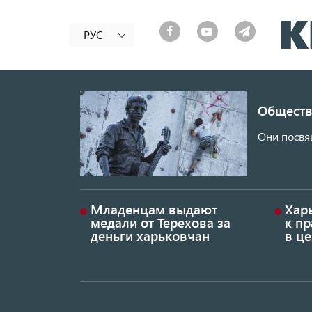
РУС
Обществ
Они посвя
Младенцам выдают
Хар
медали от Терехова за
к пр
деньги харьковчан
в це