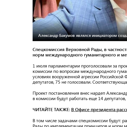
Александр Бакумов являлся инициатором созд
Спецкомиссия Верховной Рады, в частност
норм международного гуманитарного и ме
1 июля парламентарии проголосовали за про
комиссии по вопросам международного гума
условиях вооруженной агрессии Российской 
депутатов, 75 не голосовали. Соответствующ
Проект постановления внес нардеп Александ
в комиссии будут работать еще 14 депутатов
ЧИТАЙТЕ ТАКЖЕ:
В Офисе президента расс
В том числе задачами спецкомиссии будут: ра
Рады по имплементации принципов и норм 