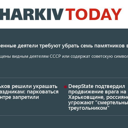
Перейти
к
основному
содержанию
енные деятели требуют убрать семь памятников 
щены видным деятелям СССР или содержат советскую символ
ьков решили украшать
DeepState подтвердил
аздникам: парковаться
продвижение врага на
нтре запретили
Харьковщине, россиян
угрожают "смертельн
треугольником"