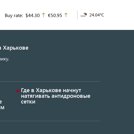
Buy rate:
$44.30
€50.95
24.04°C
up
up
в Харькове
ику.
Где в Харькове начнут
натягивать антидроновые
е
сетки
ым