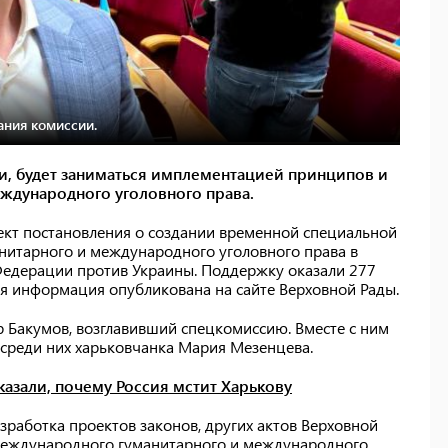
ания комиссии.
и, будет заниматься имплементацией принципов и
ждународного уголовного права.
ект постановления о создании временной специальной
нитарного и международного уголовного права в
Федерации против Украины. Поддержку оказали 277
ая информация опубликована на сайте Верховной Рады.
р Бакумов, возглавивший спецкомиссию. Вместе с ним
, среди них харьковчанка Мария Мезенцева.
казали, почему Россия мстит Харькову
зработка проектов законов, других актов Верховной
международного гуманитарного и международного