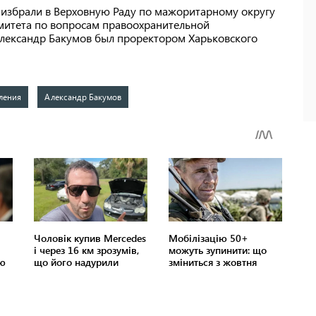
 избрали в Верховную Раду по мажоритарному округу
митета по вопросам правоохранительной
Александр Бакумов был проректором Харьковского
ления
Александр Бакумов