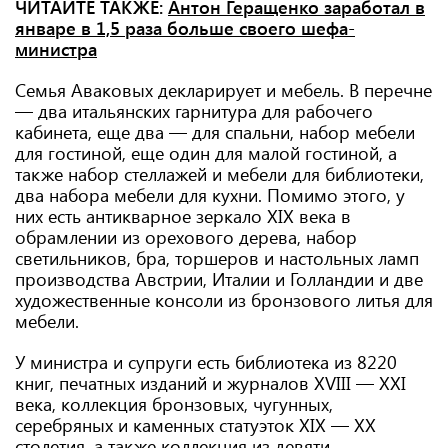
ЧИТАЙТЕ ТАКЖЕ:
Антон Геращенко заработал в
январе в 1,5 раза больше своего шефа-
министра
Семья Аваковых декларирует и мебель. В перечне
— два итальянских гарнитура для рабочего
кабинета, еще два — для спальни, набор мебели
для гостиной, еще один для малой гостиной, а
также набор стеллажей и мебели для библиотеки,
два набора мебели для кухни. Помимо этого, у
них есть антикварное зеркало XIX века в
обрамлении из орехового дерева, набор
светильников, бра, торшеров и настольных ламп
производства Австрии, Италии и Голландии и две
художественные консоли из бронзового литья для
мебели.
У министра и супруги есть библиотека из 8220
книг, печатных изданий и журналов XVIII — XXI
века, коллекция бронзовых, чугунных,
серебряных и каменных статуэток XIX — XX
столетия, а также коллекция из девяти