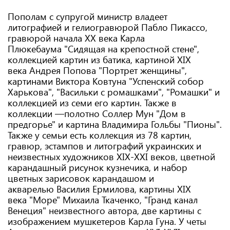
Пополам с супругой министр владеет
литографией и гелиогравюрой Пабло Пикассо,
гравюрой начала XX века Карла
Плюкебаума "Сидящая на крепостной стене",
коллекцией картин из батика, картиной XIX
века Андрея Попова "Портрет женщины",
картинами Виктора Ковтуна "Успенский собор
Харькова", "Васильки с ромашками", "Ромашки" и
коллекцией из семи его картин. Также в
коллекции —полотно Соллер Мун "Дом в
предгорье" и картина Владимира Гольбы "Пионы".
Также у семьи есть коллекция из 78 картин,
гравюр, эстампов и литографий украинских и
неизвестных художников XIX-XXI веков, цветной
карандашный рисунок кузнечика, и набор
цветных зарисовок карандашом и
акварелью Василия Ермилова, картины XIX
века "Море" Михаила Ткаченко, "Гранд канал
Венеция" неизвестного автора, две картины с
изображением мушкетеров Карла Гуна. У четы