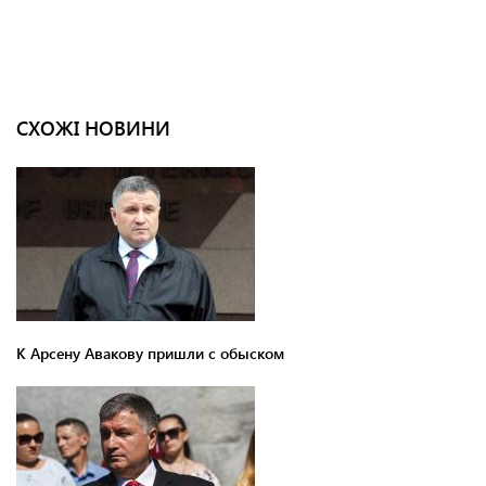
СХОЖІ НОВИНИ
К Арсену Авакову пришли с обыском