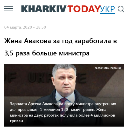
Перейти
УКР
По
к
основному
04 марта, 2020 - 18:50
содержанию
Жена Авакова за год заработала в
3,5 раза больше министра
Фото: МВС України
Зарплата Арсена Авакова на посту министра внутренних
дел превышает 1 миллион 120 тысяч гривен. Жена
министра на двух работах получила более 4 миллионов
гривен.