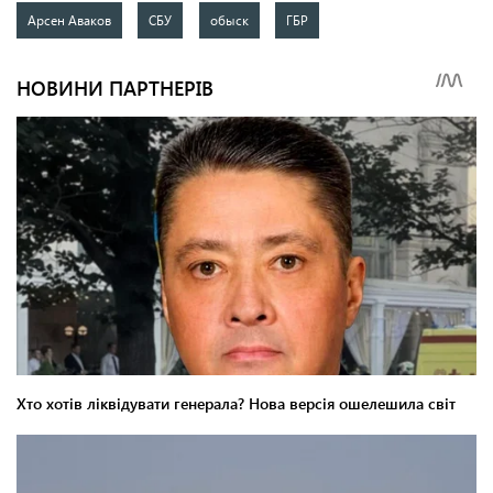
Арсен Аваков
СБУ
обыск
ГБР