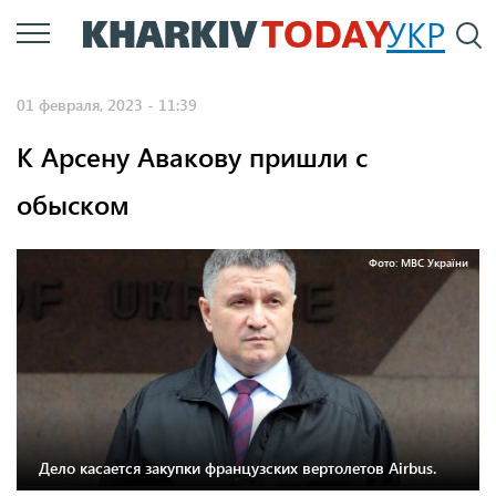
Перейти
УКР
По
к
основному
01 февраля, 2023 - 11:39
содержанию
К Арсену Авакову пришли с
обыском
Фото: МВС України
Дело касается закупки французских вертолетов Airbus.