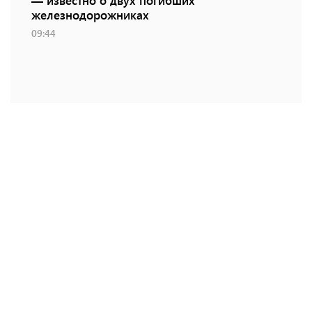
— известно о двух погибших
железнодорожниках
09:44