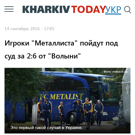
Перейти
УКР
По
к
основному
14 сентября, 2016 - 17:05
содержанию
Игроки "Металлиста" пойдут под
суд за 2:6 от "Волыни"
Фото: metalist.ua
Это первый такой случай в Украине.