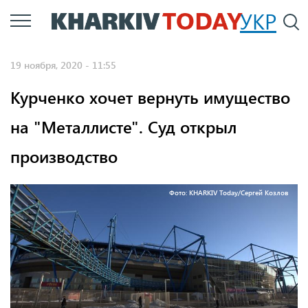
Перейти
УКР
По
к
основному
19 ноября, 2020 - 11:55
содержанию
Курченко хочет вернуть имущество
на "Металлисте". Суд открыл
производство
Фото: KHARKIV Today/Сергей Козлов