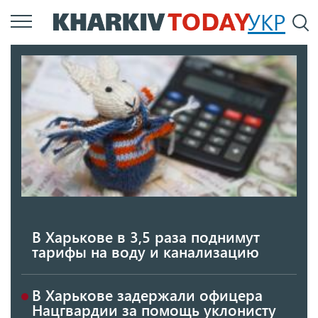
Перейти
УКР
По
к
основному
содержанию
В Харькове в 3,5 раза поднимут
тарифы на воду и канализацию
В Харькове задержали офицера
Нацгвардии за помощь уклонисту