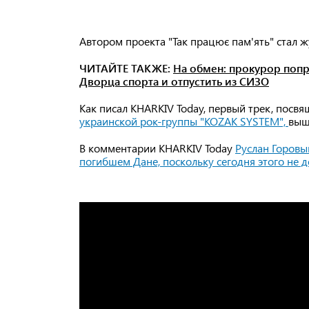
Автором проекта "Так працює пам'ять" стал ж
ЧИТАЙТЕ ТАКЖЕ:
На обмен: прокурор попр
Дворца спорта и отпустить из СИЗО
Как писал KHARKIV Today, первый трек, пос
украинской рок-группы "KOZAK SYSTEM",
выш
В комментарии KHARKIV Today
Руслан Горовы
погибшем Дане, поскольку сегодня этого не д