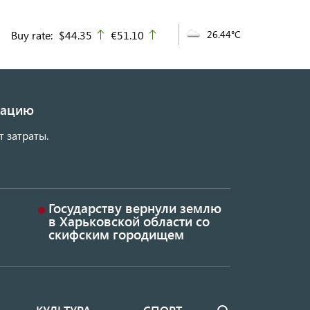
Buy rate:
$44.35
€51.10
26.44°C
up
up
изацию
т затраты.
Государству вернули землю
в Харьковской области со
скифским городищем