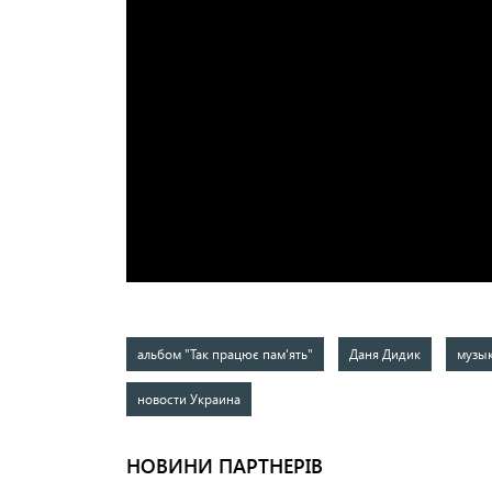
альбом "Так працює пам'ять"
Даня Дидик
музык
новости Украина