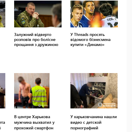
В центре Харькова
У харьковчанина нашли
ета
мужчина выхватил у
видео с детской
й
прохожей смартфон
порнографией