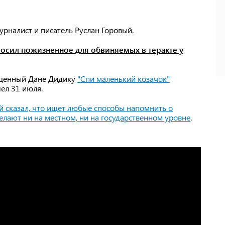
урналист и писатель Руслан Горовый.
осил пожизненное для обвиняемых в теракте у
вященный Дане Дидику
"Спи маленький козачок"
ел 31 июля.
й сказал, что ищет любые способы напомнить о
елают ни на местном, ни на государственном уровне
.