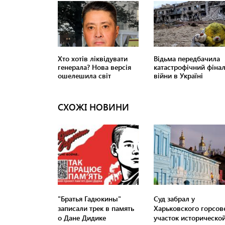
СХОЖІ НОВИНИ
"Братья Гадюкины"
Суд забрал у
записали трек в память
Харьковского горсов
о Дане Дидике
участок историческо