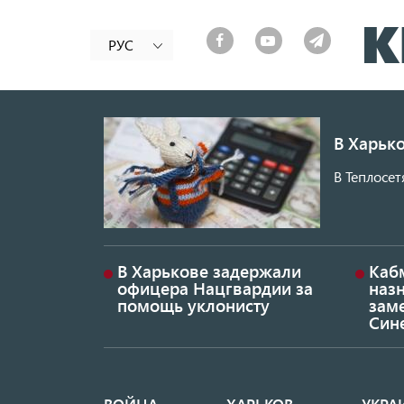
РУС
В Харько
В Теплосет
В Харькове задержали
Каб
офицера Нацгвардии за
наз
помощь уклонисту
заме
Син