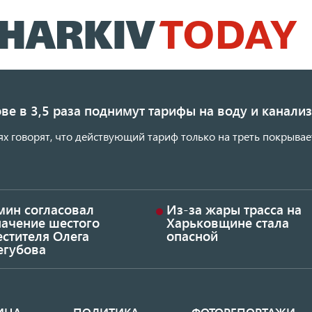
Перейти
к
основному
содержанию
ве в 3,5 раза поднимут тарифы на воду и канал
ях говорят, что действующий тариф только на треть покрывае
мин согласовал
Из-за жары трасса на
начение шестого
Харьковщине стала
стителя Олега
опасной
егубова