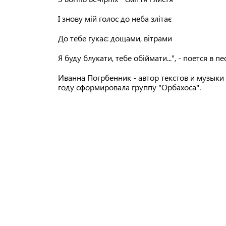
І знову мій голос до неба злітає
До тебе гукає: дощами, вітрами
Я буду блукати, тебе обіймати...", - поется в пе
Иванна Погрбенник - автор текстов и музыки 
году сформировала группу "Орбахоса".