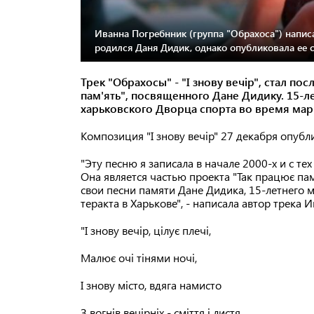
Иванна Погребнник (группа "Обрахоса") написал
родился Даня Дидик, однако опубликовала ее с
Трек "Обрахосы" - "І знову вечір", стал по
пам'ять", посвященного Дане Дидику. 15-ле
харьковского Дворца спорта во время марш
Композиция "І знову вечір" 27 декабря опубл
"Эту песню я записала в начале 2000-х и с тех
Она является частью проекта "Так працює па
свои песни памяти Дане Дидика, 15-летнего 
теракта в Харькове", - написала автор трека
"І знову вечір, цілує плечі,
Малює очі тінями ночі,
І знову місто, вдяга намисто
З вогнів вечірніх - сміття і листя