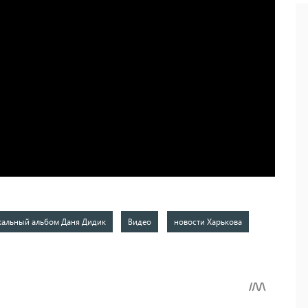
альный альбом Даня Дидик
Видео
новости Харькова