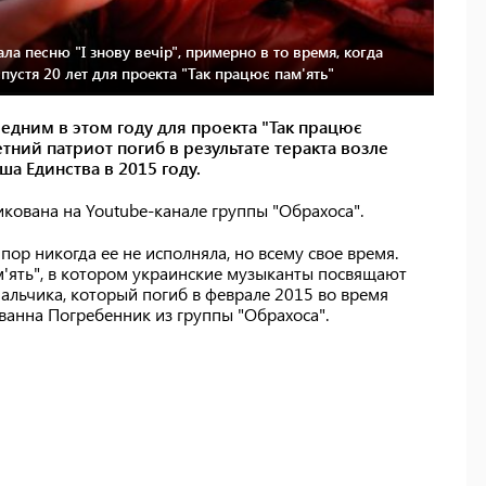
а песню "І знову вечір", примерно в то время, когда
пустя 20 лет для проекта "Так працює пам'ять"
следним в этом году для проекта "Так працює
тний патриот погиб в результате теракта возле
а Единства в 2015 году.
икована на Youtube-канале группы "Обрахоса".
 пор никогда ее не исполняла, но всему свое время.
м'ять", в котором украинские музыканты посвящают
мальчика, который погиб в феврале 2015 во время
 Иванна Погребенник из группы "Обрахоса".