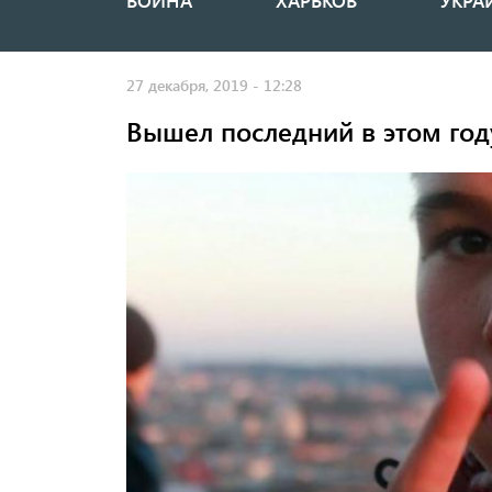
ВОЙНА
ХАРЬКОВ
УКРА
Основная
навигация
27 декабря, 2019 - 12:28
Вышел последний в этом год