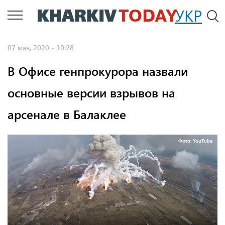
Перейти
УКР
По
к
основному
07 мая, 2020 - 10:28
содержанию
В Офисе генпрокурора назвали
основные версии взрывов на
арсенале в Балаклее
Фото: YouTube