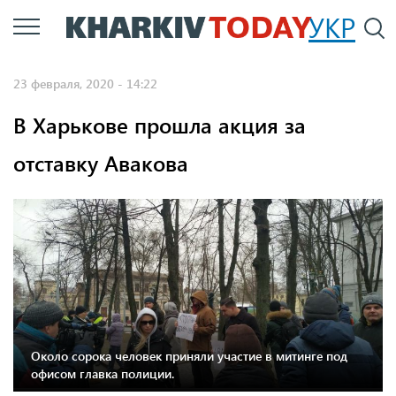
Перейти
УКР
По
к
основному
23 февраля, 2020 - 14:22
содержанию
В Харькове прошла акция за
отставку Авакова
Около сорока человек приняли участие в митинге под
офисом главка полиции.