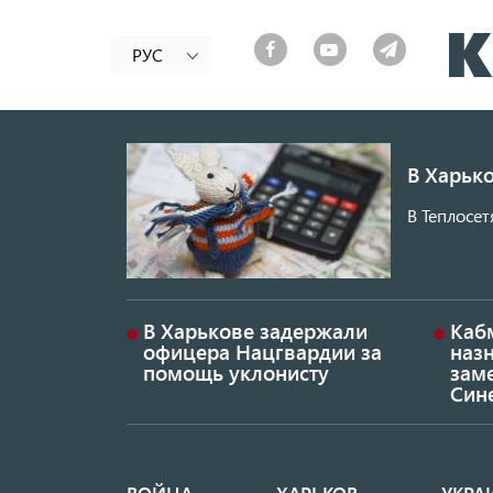
РУС
В Харько
В Теплосет
В Харькове задержали
Каб
офицера Нацгвардии за
наз
помощь уклонисту
заме
Син