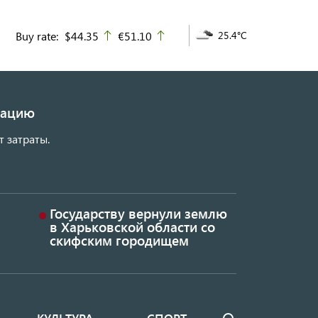
Buy rate:
$44.35
€51.10
25.4°C
up
up
изацию
т затраты.
Государству вернули землю
в Харьковской области со
скифским городищем