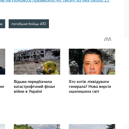
ва
погибшие бойцы АТО