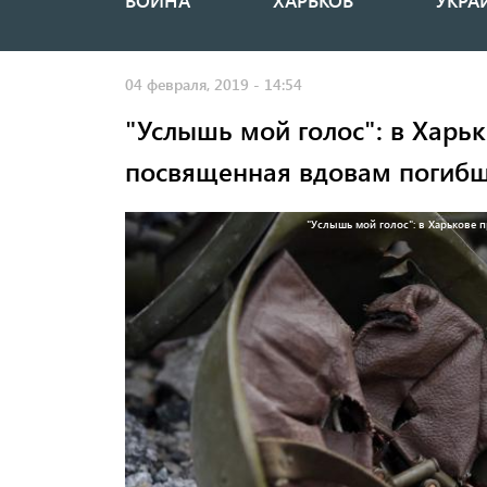
ВОЙНА
ХАРЬКОВ
УКРА
Основная
навигация
04 февраля, 2019 - 14:54
"Услышь мой голос": в Харьк
посвященная вдовам погибш
"Услышь мой голос": в Харькове 