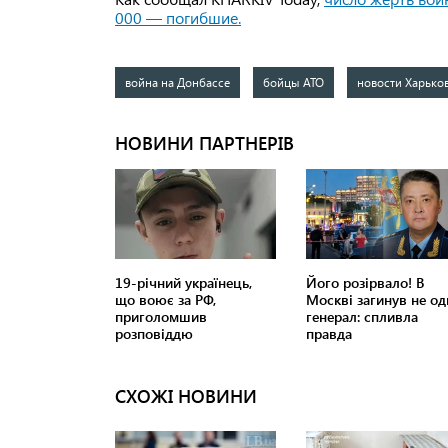
000 — погибшие.
война на Донбассе
бойцы АТО
новости Харько
СХОЖІ НОВИНИ