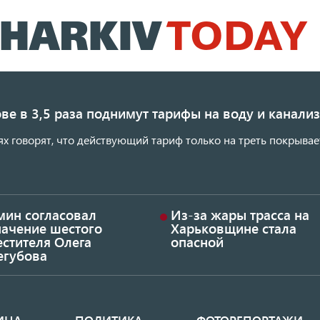
Перейти
к
основному
содержанию
ве в 3,5 раза поднимут тарифы на воду и канал
ях говорят, что действующий тариф только на треть покрывае
мин согласовал
Из-за жары трасса на
начение шестого
Харьковщине стала
стителя Олега
опасной
егубова