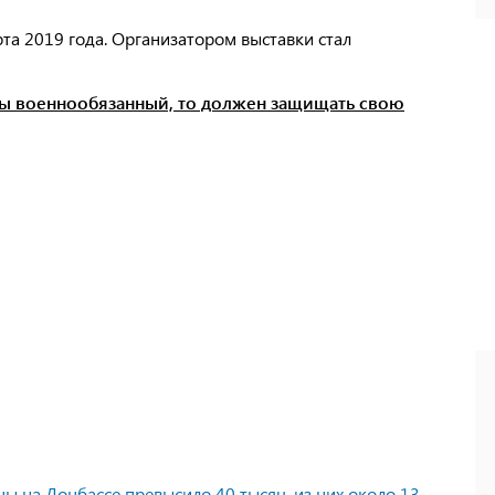
рта 2019 года. Организатором выставки стал
 ты военнообязанный, то должен защищать свою
ны на Донбассе превысило 40 тысяч, из них около 13