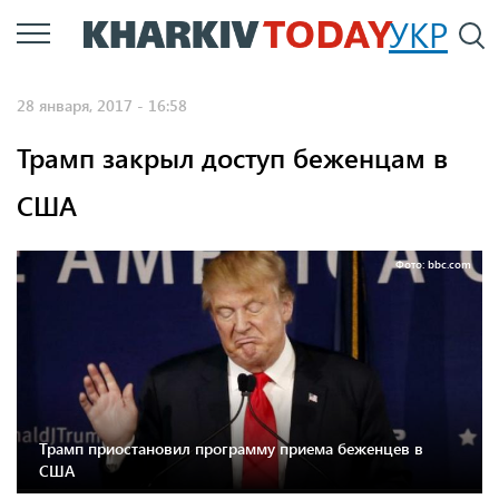
Перейти
УКР
По
к
основному
28 января, 2017 - 16:58
содержанию
Трамп закрыл доступ беженцам в
США
Фото: bbc.com
Трамп приостановил программу приема беженцев в
США