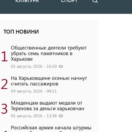
КУЛЬТУРА
СПОРТ
Поиск
ТОП НОВИНИ
Общественные деятели требуют
1
убрать семь памятников в
Харькове
05 августа, 2026 - 16:10
2
На Харьковщине осенью начнут
считать пассажиров
04 августа, 2026 - 08:11
3
Младенцам выдают медали от
Терехова за деньги харьковчан
05 августа, 2026 - 13:38
Российская армия начала штурмы