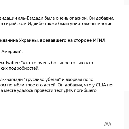
идации аль-Багдади была очень опасной. Он добавил,
А в сирийском Идлибе также были уничтожены многие
ажданина Украины, воевавшего на стороне ИГИЛ
.
 Америки".
ем Twitter: "что-то очень большое только что
аких подробностей.
ль-Багдади "трусливо убегал" и взорвал пояс
том погибли трое его детей. Он добавил, что у США нет
а месте удалось провести тест ДНК погибшего.