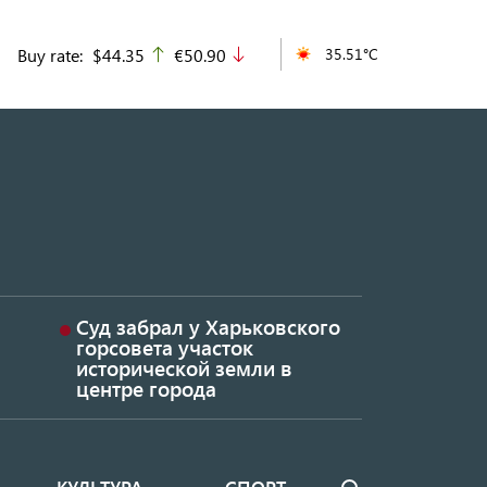
Buy rate:
$44.35
€50.90
35.51°C
up
down
Суд забрал у Харьковского
горсовета участок
исторической земли в
центре города