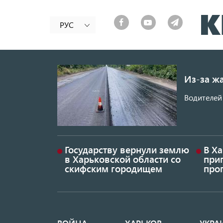
РУС
Из-за ж
Водителей 
Государству вернули землю
В Х
в Харьковской области со
приг
скифским городищем
проп