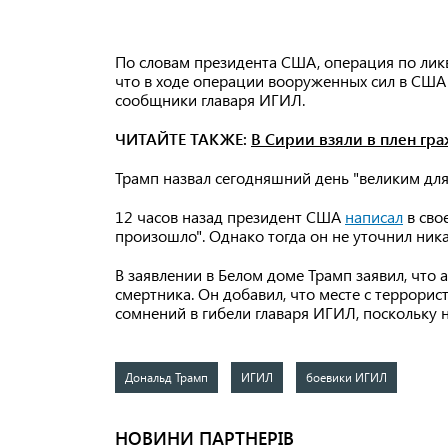
По словам президента США, операция по ликв
что в ходе операции вооруженных сил в СШ
сообщники главаря ИГИЛ.
ЧИТАЙТЕ ТАКЖЕ:
В Сирии взяли в плен гр
Трамп назвал сегодняшний день "великим для
12 часов назад президент США
написал
в сво
произошло". Однако тогда он не уточнил ник
В заявлении в Белом доме Трамп заявил, что а
смертника. Он добавил, что месте с террорис
сомнений в гибели главаря ИГИЛ, поскольку н
Дональд Трамп
ИГИЛ
боевики ИГИЛ