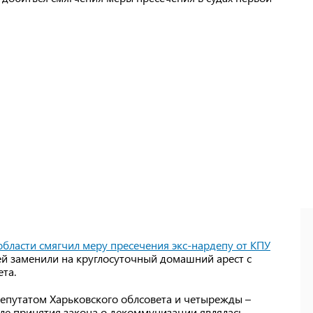
бласти смягчил меру пресечения экс-нардепу от КПУ
ей заменили на круглосуточный домашний арест с
та.
депутатом Харьковского облсовета и четырежды –
сле принятия закона о декоммунизации являлась