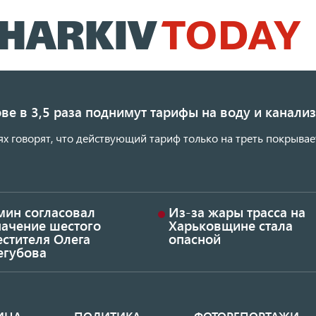
Перейти
к
основному
содержанию
ве в 3,5 раза поднимут тарифы на воду и канал
ях говорят, что действующий тариф только на треть покрывае
мин согласовал
Из-за жары трасса на
начение шестого
Харьковщине стала
стителя Олега
опасной
егубова