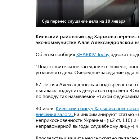
Суд перенес слушание дела на 18 января
Киевский районный суд Харькова перенес 
экс-коммунистке Алле Александровской на
Об этом сообщил
KHARKIV Today
адвокат под
"Подготовительное заседание отложено, поско
уголовного дела. Очередное заседание суда на
67-летняя Александровская подозревается в 
пыталась подкупить депутатов горсовета Юж
по поводу так называемой «тихой федерализ
30 июня
Киевский райсуд Харькова арестова
внесения залога.
Ей инкриминируют статью «п
неприкосновенность Украины» (ч.2 ст. 110) 
неправомерной выгоды служебному лицу»( ч. 3
Впоследствии защита неоднократно пыталась