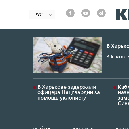
РУС
В Харько
В Теплосет
В Харькове задержали
Каб
офицера Нацгвардии за
наз
помощь уклонисту
заме
Син