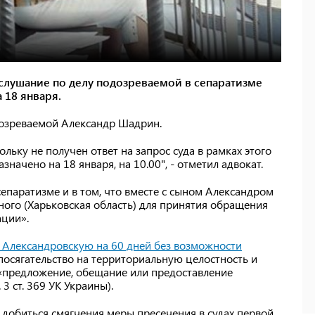
слушание по делу подозреваемой в сепаратизме
 18 января.
озреваемой Александр Шадрин.
льку не получен ответ на запрос суда в рамках этого
значено на 18 января, на 10.00", - отметил адвокат.
сепаратизме и в том, что вместе с сыном Александром
ного (Харьковская область) для принятия обращения
ации».
л Александровскую на 60 дней без возможности
осягательство на территориальную целостность и
и «предложение, обещание или предоставление
 ст. 369 УК Украины).
 добиться смягчения меры пресечения в судах первой