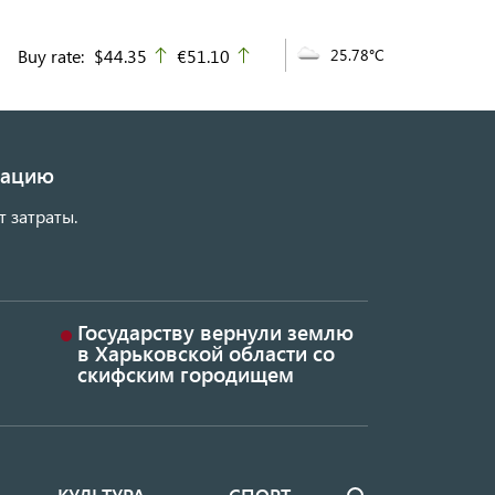
Buy rate:
$44.35
€51.10
25.78°C
up
up
изацию
т затраты.
Государству вернули землю
в Харьковской области со
скифским городищем