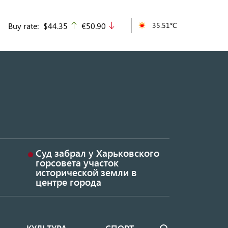
Buy rate:
$44.35
€50.90
35.51°C
up
down
Суд забрал у Харьковского
горсовета участок
исторической земли в
центре города