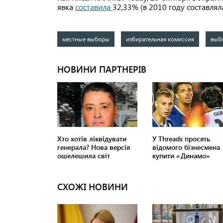
явка
составила
32,33% (в 2010 году составляла
местные выборы
избирательная комиссия
выб
СХОЖІ НОВИНИ