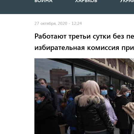
ВОЙНА
ХАРЬКОВ
УКРА
Основная
навигация
27 октября, 2020 - 12:24
Работают третьи сутки без п
избирательная комиссия пр