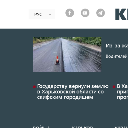
РУС
Из-за ж
Водителей 
Государству вернули землю
В Х
в Харьковской области со
приг
скифским городищем
проп