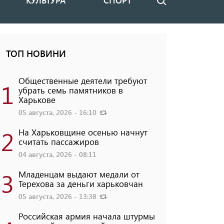
КУЛЬТУРА
СПОРТ
Поиск
ТОП НОВИНИ
Общественные деятели требуют
1
убрать семь памятников в
Харькове
05 августа, 2026 - 16:10
2
На Харьковщине осенью начнут
считать пассажиров
04 августа, 2026 - 08:11
3
Младенцам выдают медали от
Терехова за деньги харьковчан
05 августа, 2026 - 13:38
Российская армия начала штурмы