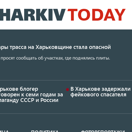
Перейти
к
основному
содержанию
ары трасса на Харьковщине стала опасной
просят сообщать об участках, где поднялись плиты.
арькове блогер
В Харькове задержали
оворен к семи годам за
фейкового спасателя
аганду СССР и России