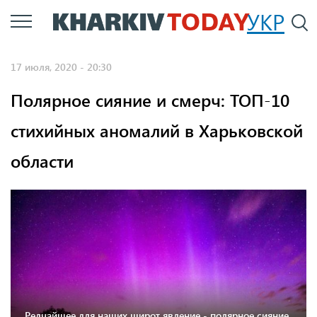
Перейти
УКР
По
к
основному
17 июля, 2020 - 20:30
содержанию
Полярное сияние и смерч: ТОП-10
стихийных аномалий в Харьковской
области
Редчайшее для наших широт явление - полярное сияние