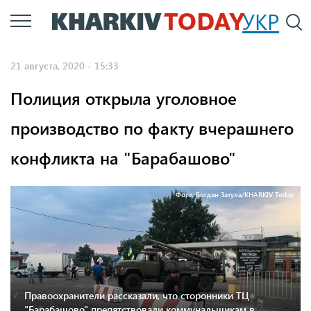
Перейти
УКР
По
к
основному
21 августа, 2020 - 15:33
содержанию
Полиция открыла уголовное
производство по факту вчерашнего
конфликта на "Барабашово"
Фото: Богдан Затула/KHARKIV Today
Правоохранители рассказали, что сторонники ТЦ
"Барабашово" препятствовали коммунальщикам в