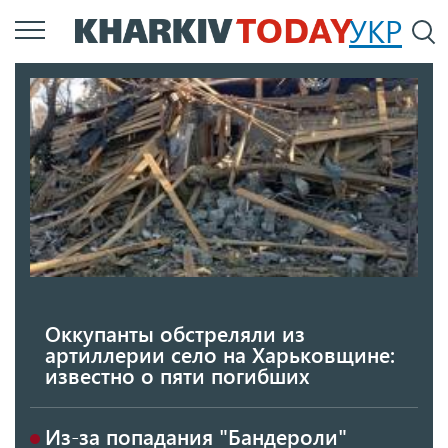
Перейти
УКР
По
к
основному
содержанию
Оккупанты обстреляли из
артиллерии село на Харьковщине:
известно о пяти погибших
Из-за попадания "Бандероли"