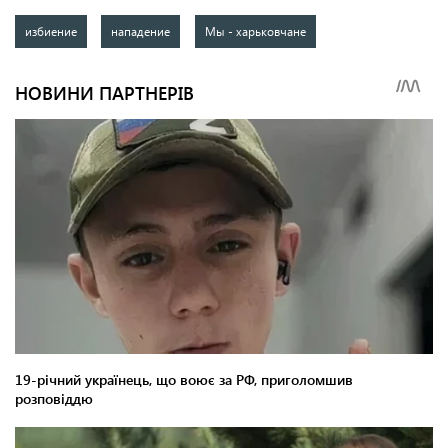
избиение
нападение
Мы - харьковчане