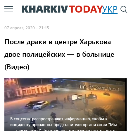
Перейти
УКР
По
к
основному
07 апреля, 2020 - 21:45
содержанию
После драки в центре Харькова
двое полицейских — в больнице
(Видео)
В соцсетях распространяют информацию, якобы к
инциденту причастны представители организации "Мы
— харьковчане". Те отрицают, что находились на месте