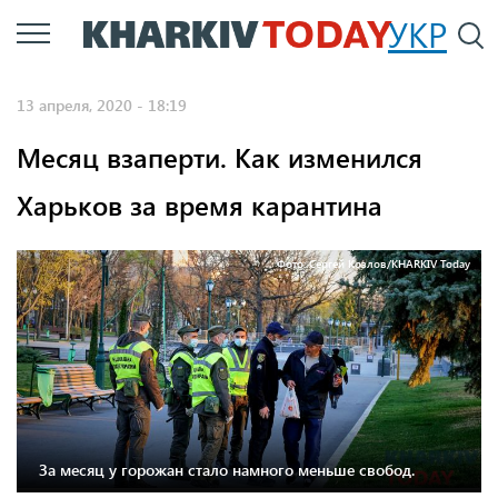
Перейти
УКР
По
к
основному
13 апреля, 2020 - 18:19
содержанию
Месяц взаперти. Как изменился
Харьков за время карантина
Фото: Сергей Козлов/KHARKIV Today
За месяц у горожан стало намного меньше свобод.