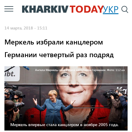
Перейти
УКР
По
к
основному
14 марта, 2018 - 15:11
содержанию
Меркель избрали канцлером
Германии четвертый раз подряд
Ангела Меркель снова стала канцлером Германии. Фото: 112.ua
Меркель впервые стала канцлером в ноябре 2005 года.