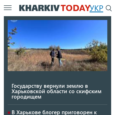
Перейти
УКР
По
к
основному
содержанию
Государству вернули землю в
Харьковской области со скифским
городищем
В Харькове блогер приговорен к