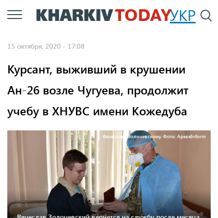
Перейти
УКР
По
к
основному
15 октября, 2020 - 17:08
содержанию
Курсант, выживший в крушении
Ан-26 возле Чугуева, продолжит
учебу в ХНУВС имени Кожедуба
Вячеславу Золочевскому. Фото: АрміяInform
Вячеслав Золочевский вернется на службу после месяца