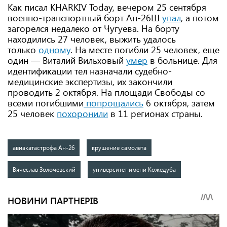
Как писал KHARKIV Today, вечером 25 сентября
военно-транспортный борт Ан-26Ш
упал
, а потом
загорелся недалеко от Чугуева. На борту
находились 27 человек, выжить удалось
только
одному
. На месте погибли 25 человек, еще
один — Виталий Вильховый
умер
в больнице. Для
идентификации тел назначали судебно-
медицинские экспертизы, их закончили
проводить 2 октября. На площади Свободы со
всеми погибшими
попрощались
6 октября, затем
25 человек
похоронили
в 11 регионах страны.
авиакатастрофа Ан-26
крушение самолета
Вячеслав Золочевский
университет имени Кожедуба