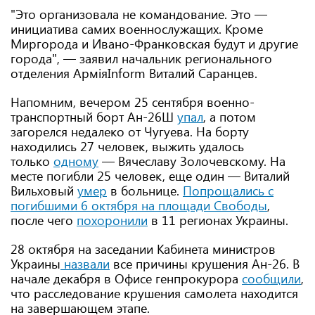
"Это организовала не командование. Это —
инициатива самих военнослужащих. Кроме
Миргорода и Ивано-Франковская будут и другие
города", — заявил начальник регионального
отделения АрміяInform Виталий Саранцев.
Напомним, вечером 25 сентября военно-
транспортный борт Ан-26Ш
упал
, а потом
загорелся недалеко от Чугуева. На борту
находились 27 человек, выжить удалось
только
одному
— Вячеславу Золочевскому. На
месте погибли 25 человек, еще один — Виталий
Вильховый
умер
в больнице.
Попрощались с
погибшими 6 октября на площади Свободы
,
после чего
похоронили
в 11 регионах Украины.
28 октября на заседании Кабинета министров
Украины
назвали
все причины крушения Ан-26. В
начале декабря в Офисе генпрокурора
сообщили
,
что расследование крушения самолета находится
на завершающем этапе.