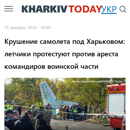
Перейти
УКР
По
к
основному
25 декабря, 2020 - 10:40
содержанию
Крушение самолета под Харьковом:
летчики протестуют против ареста
командиров воинской части
Фото: Сергей Козлов/KHARKIV Today