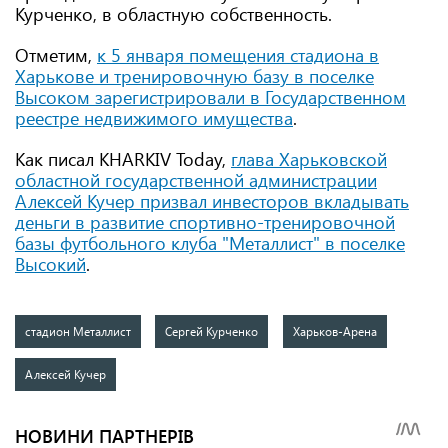
Курченко, в областную собственность.
Отметим,
к 5 января помещения стадиона в
Харькове и тренировочную базу в поселке
Высоком зарегистрировали в Государственном
реестре недвижимого имущества
.
Как писал KHARKIV Today,
глава Харьковской
областной государственной администрации
Алексей Кучер призвал инвесторов вкладывать
деньги в развитие спортивно-тренировочной
базы футбольного клуба "Металлист" в поселке
Высокий
.
стадион Металлист
Сергей Курченко
Харьков-Арена
Алексей Кучер