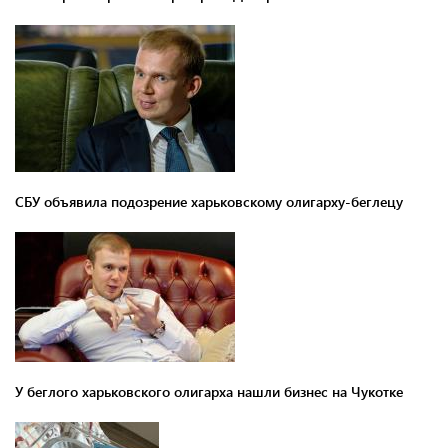
СБУ объявила подозрение харьковскому олигарху-беглецу
У беглого харьковского олигарха нашли бизнес на Чукотке