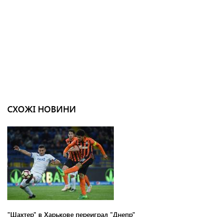
СХОЖІ НОВИНИ
"Шахтер" в Харькове переиграл "Днепр"