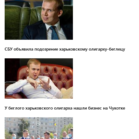
СБУ объявила подозрение харьковскому олигарху-беглецу
У беглого харьковского олигарха нашли бизнес на Чукотке