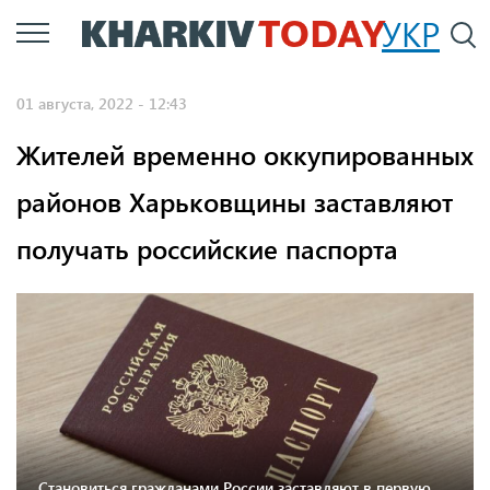
Перейти
УКР
По
к
основному
01 августа, 2022 - 12:43
содержанию
Жителей временно оккупированных
районов Харьковщины заставляют
получать российские паспорта
Становиться гражданами России заставляют в первую