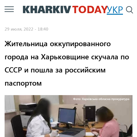
Перейти
УКР
По
к
основному
29 июля, 2022 - 18:40
содержанию
Жительница оккупированного
города на Харьковщине скучала по
СССР и пошла за российским
паспортом
Фото: Харківська обласна прокуратура