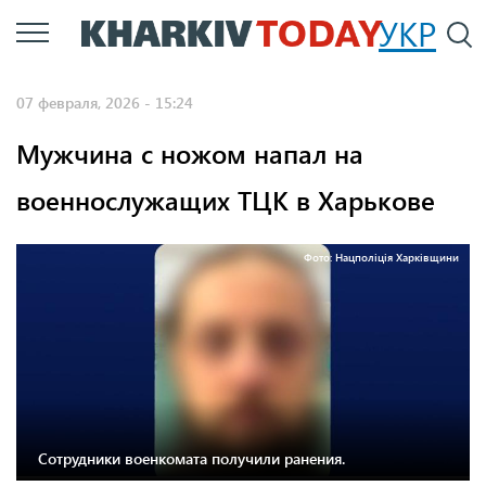
Перейти
УКР
По
к
основному
07 февраля, 2026 - 15:24
содержанию
Мужчина с ножом напал на
военнослужащих ТЦК в Харькове
Фото: Нацполіція Харківщини
Сотрудники военкомата получили ранения.