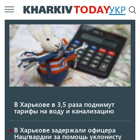
Перейти
УКР
По
к
основному
содержанию
В Харькове в 3,5 раза поднимут
тарифы на воду и канализацию
В Харькове задержали офицера
Нацгвардии за помощь уклонисту