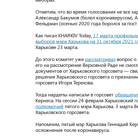
Отметим, что во время голосования не все ха
Александр Бакумов (болел коронавирусом), 
Фельдман (осенью 2020 года боролся за пост 
Как писал KHARKIV Today,
17 марта профильн
выборов мэра Харькова на 31 октября 2021 г
Харькове 23 марта.
До этого комитет уже
рассматривал
вопрос о 
его на рассмотрение Верховной Раде не смог
документов от Харьковского горсовета — сви
решения Харьковского горсовета о признани
горсовета Игоря Терехова.
Тогда нардепы написали в горсовет
обращени
Кернеса. На сессии 24 февраля Харьковский 
полномочий
пятого мэра Харькова. 3 марта 
Харьковского горсовета.
Напомним, пятый мэр Харькова Геннадий Ке
осложнения после коронавируса.