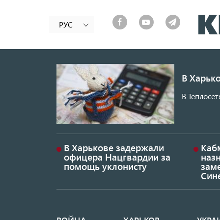
РУС
В Харько
В Теплосет
В Харькове задержали
Каб
офицера Нацгвардии за
наз
помощь уклонисту
заме
Син