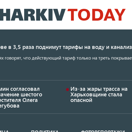
Перейти
к
основному
содержанию
ве в 3,5 раза поднимут тарифы на воду и канал
ях говорят, что действующий тариф только на треть покрывае
мин согласовал
Из-за жары трасса на
начение шестого
Харьковщине стала
стителя Олега
опасной
егубова