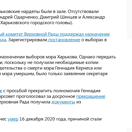
рьковские нардепы были в зале. Отсутствовали
Андрей Одарченко, Дмитрий Шенцев и Александр
Харьковского городского головы).
ый комитет Верховной Рады поддержал назначение
ода
. Зарегистрировали
постановление
о выборах в
назначении выборов мэра Харькова. Однако передать
ли, поскольку не получили необходимые копии
детельства о смерти мэра Геннадия Кернеса или
и мэра умершим, было только заявление секретаря
е
с просьбой прекратить полномочия Геннадия
горсовет проголосовал за досрочное
прекращение
Верховная Рада получила
документы
из
рнес
умер
16 декабря 2020 года, причиной стали