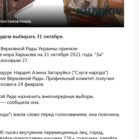
постановление.
удем выбирать 31 октября.
 Верховной Рады Украины приняли
мэра Харькова на 31 октября 2021 года. "За"
лосовали 27.
дуре. Нардеп Алина Загоруйко ("Слуга народа")
вине Верховной Рады. Профильный комитет получил
рсовета 24 февраля.
ной Раде назначить внеочередные выборы
, — сообщила она.
да") взяла слово перед голосованием, она пояснила,
.
00 тысяч внутренне перемещенных лиц, город,
Давайте предоставим нашими 226+ голосами, давайте