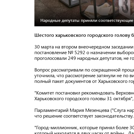
Народные депутаты приняли соответствующее 
Шестого харьковского городского голову б
30 марта на втором внеочередном заседании
постановление № 5292 о назначении выборов 
проголосовали 249 народных депутатов, не го
Вопрос рассматривали по сокращенной проце
уточнила, что рассмотрение затянули не по 
полный пакет документов от Харьковского го
"Комитет постановил рекомендовать Верхов
Харьковского городского головы 31 октября"
Парламентарий Мария Мезенцева ("Слуга наро
что решение соответствует законодательству
"Город-миллионник, которые принял более 3
который находится в двух часах от войны... 