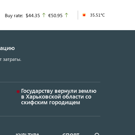
Buy rate:
$44.35
€50.95
35.51°C
up
up
изацию
т затраты.
Государству вернули землю
в Харьковской области со
скифским городищем