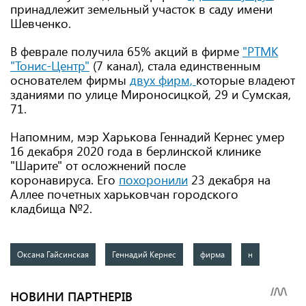
принадлежит земельный участок в саду имени
Шевченко.
В феврале получила 65% акций в фирме
"РТМК
"Тонис-Центр"
(7 канал), стала единственным
основателем фирмы
двух фирм,
которые владеют
зданиями по улице Мироносицкой, 29 и Сумская,
71.
Напомним, мэр Харькова Геннадий Кернес умер
16 декабря 2020 года в берлинской клинике
"Шарите" от осложнений после
коронавируса. Его
похоронили
23 декабря на
Аллее почетных харьковчан городского
кладбища №2.
Оксана Гайсинская
Геннадий Кернес
фирма
н