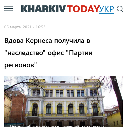
Перейти
УКР
По
к
основному
05 марта, 2021 - 16:53
содержанию
Вдова Кернеса получила в
"наследство" офис "Партии
регионов"
Фото: ХАЦ
Оксана Гайсинская стала владелицей трехэтажного