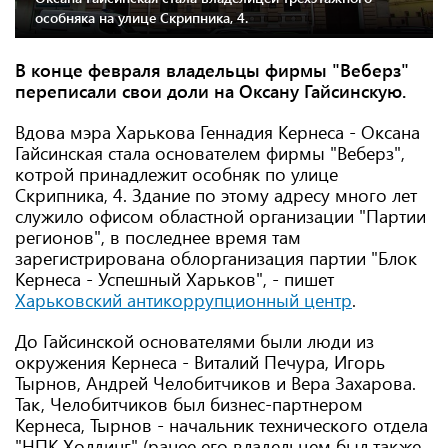
особняка на улице Скрипника, 4.
В конце февраля владельцы фирмы "Веберз"
переписали свои доли на Оксану Гайсинскую.
Вдова мэра Харькова Геннадия Кернеса - Оксана
Гайсинская стала основателем фирмы "Веберз",
котрой принадлежит особняк по улице
Скрипника, 4. Здание по этому адресу много лет
служило офисом областной организации "Партии
регионов", в последнее время там
зарегистрирована облорганизация партии "Блок
Кернеса - Успешный Харьков", - пишет
Харьковский антикоррупционный центр
.
До Гайсинской основателями были люди из
окружения Кернеса - Виталий Печура, Игорь
Тырнов, Андрей Челобитчиков и Вера Захарова.
Так, Челобитчиков был бизнес-партнером
Кернеса, Тырнов - начальник технического отдела
"НПК Холдинг" (ранее его владельцем был также