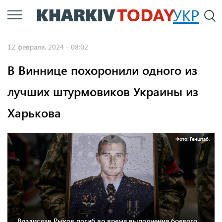
Перейти
УКР
По
к
основному
12 февраля, 2024 - 08:02
содержанию
В Виннице похоронили одного из
лучших штурмовиков Украины из
Харькова
Фото: Генштаб.
Владислав Рыков погиб во время выполнения боевого