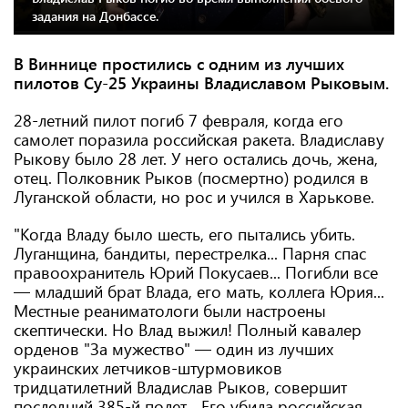
задания на Донбассе.
В Виннице простились с одним из лучших
пилотов Су-25 Украины Владиславом Рыковым.
28-летний пилот погиб 7 февраля, когда его
самолет поразила российская ракета. Владиславу
Рыкову было 28 лет. У него остались дочь, жена,
отец. Полковник Рыков (посмертно) родился в
Луганской области, но рос и учился в Харькове.
"Когда Владу было шесть, его пытались убить.
Луганщина, бандиты, перестрелка... Парня спас
правоохранитель Юрий Покусаев... Погибли все
— младший брат Влада, его мать, коллега Юрия...
Местные реаниматологи были настроены
скептически. Но Влад выжил! Полный кавалер
орденов "За мужество" — один из лучших
украинских летчиков-штурмовиков
тридцатилетний Владислав Рыков, совершит
последний 385-й полет... Его убила российская