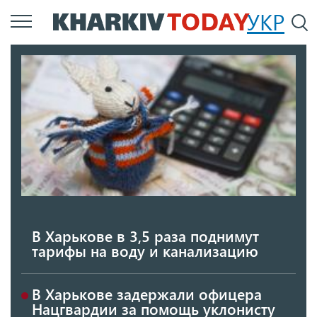
Перейти
УКР
По
к
основному
содержанию
В Харькове в 3,5 раза поднимут
тарифы на воду и канализацию
В Харькове задержали офицера
Нацгвардии за помощь уклонисту