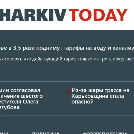
Перейти
к
основному
содержанию
ве в 3,5 раза поднимут тарифы на воду и канал
ях говорят, что действующий тариф только на треть покрывае
мин согласовал
Из-за жары трасса на
начение шестого
Харьковщине стала
стителя Олега
опасной
егубова