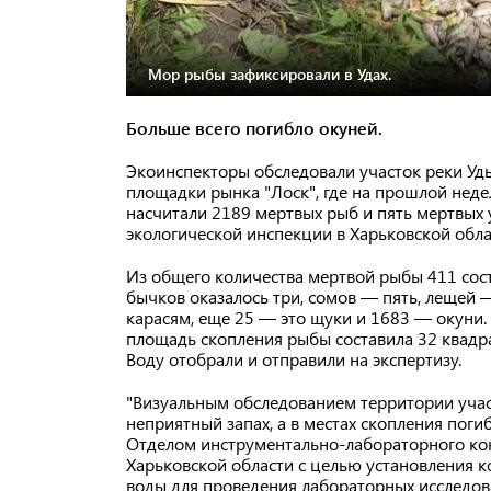
Мор рыбы зафиксировали в Удах.
Больше всего погибло окуней.
Экоинспекторы обследовали участок реки Уд
площадки рынка "Лоск", где на прошлой неде
насчитали 2189 мертвых рыб и пять мертвых 
экологической инспекции в Харьковской обла
Из общего количества мертвой рыбы 411 сост
бычков оказалось три, сомов — пять, лещей 
карасям, еще 25 — это щуки и 1683 — окуни.
площадь скопления рыбы составила 32 квадра
Воду отобрали и отправили на экспертизу.
"Визуальным обследованием территории участ
неприятный запах, а в местах скопления по
Отделом инструментально-лабораторного кон
Харьковской области с целью установления
воды для проведения лабораторных исследов