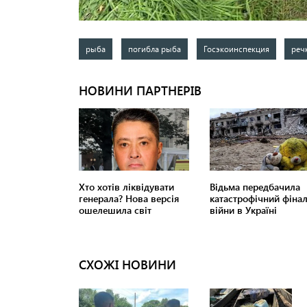
рыба
погибла рыба
Госэкоинспекция
реч
СХОЖІ НОВИНИ