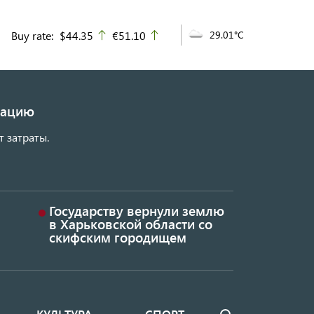
Buy rate:
$44.35
€51.10
29.01°C
up
up
изацию
т затраты.
Государству вернули землю
в Харьковской области со
скифским городищем