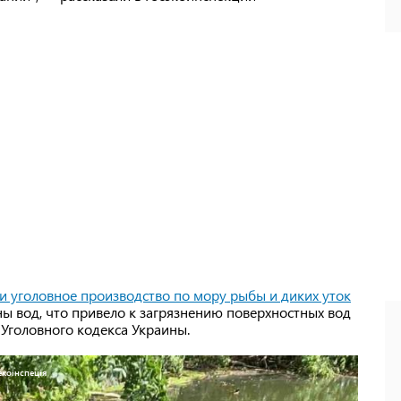
и уголовное производство по мору рыбы и диких уток
аны вод, что привело к загрязнению поверхностных вод
Уголовного кодекса Украины.
коінспеція