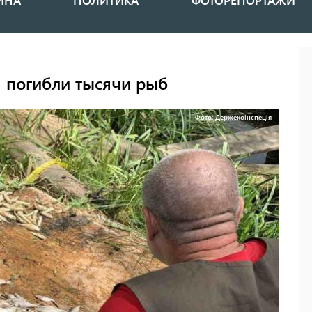
ИНА
ПОЛИТИКА
ФОТОРЕПОРТАЖИ
а погибли тысячи рыб
Фото: Держекоінспеція