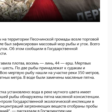
ы на территории Песочинской громады возле торговой
ле был зафиксирован массовый мор рыбы и уток. Всего
уток. Об этом сообщили в Государственной
сти.
авила плотва, восемь — линь, 44 — ерш. Мертвых
— шесть. По две рыбы принадлежат к судакам и
 Всю мертвую рыбу нашли на участке реки 350 метров,
тных метра. В воде были замечены масляные пятна.
ка установлено: вода в реке мутного цвета имеет
гибшей рыбы обнаружены пятна масляной консистенции.
троля Государственной экологической инспекции в
 концентраций загрязняющих веществ отобраны пробы
аний", — рассказали в Госэкоинспекции