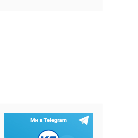
Фото: Держекоінспеція