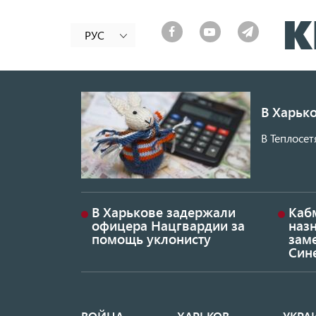
РУС
В Харько
В Теплосет
В Харькове задержали
Каб
офицера Нацгвардии за
наз
помощь уклонисту
заме
Син