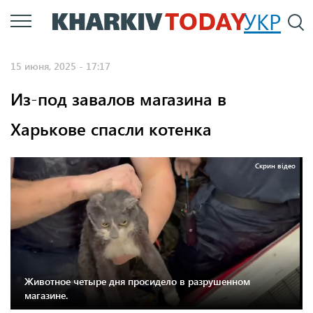
Перейти
УКР
По
к
основному
15 июня, 2025 - 17:17
содержанию
Из-под завалов магазина в
Харькове спасли котенка
Скрин відео
Животное четыре дня просидело в разрушенном
магазине.