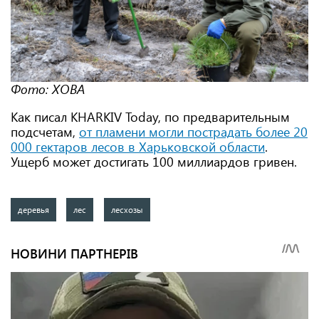
Фото: ХОВА
Как писал KHARKIV Today, по предварительным
подсчетам,
от пламени могли пострадать более 20
000 гектаров лесов в Харьковской области
.
Ущерб может достигать 100 миллиардов гривен.
деревья
лес
лесхозы