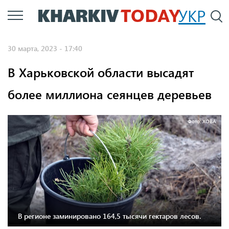
Перейти
УКР
По
к
основному
30 марта, 2023 - 17:40
содержанию
В Харьковской области высадят
более миллиона сеянцев деревьев
Фото: ХОВА
В регионе заминировано 164,5 тысячи гектаров лесов.