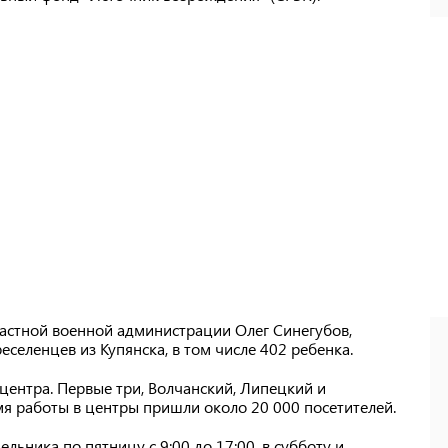
астной военной администрации Олег Синегубов,
селенцев из Купянска, в том числе 402 ребенка.
центра. Первые три, Волчанский, Липецкий и
мя работы в центры пришли около 20 000 посетителей.
ельника по пятницу с 9:00 до 17:00, в субботу и