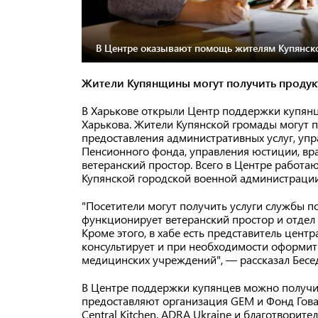
В Центре оказывают помощь жителям Купянск
Жители Купянщины могут получить продук
В Харькове открыли Центр поддержки купянце
Харькова. Жители Купянской громады могут 
предоставления административных услуг, упра
Пенсионного фонда, управления юстиции, вр
ветеранский простор. Всего в Центре работа
Купянской городской военной администрации
"Посетители могут получить услуги службы п
функционирует ветеранский простор и отдел 
Кроме этого, в хабе есть представитель цен
консультирует и при необходимости оформит
медицинских учреждений", — рассказал Бесе
В Центре поддержки купянцев можно получит
предоставляют организация GEM и Фонд Гова
Central Kitchen, ADRA Ukraine и благотворит