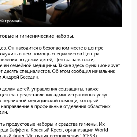
ой громады.
товые и гигиенические наборы.
в. Он находится в безопасном месте в центре
получить в нем помощь специалистов Центра
вления по делам детей, Центра занятости,
ачей семейной медицины. Также здесь функционирует
ют десять специалистов. Об этом сообщил начальник
 Андрей Беседин.
о делам детей, управления соцзащиты, также
центра предоставления административных услуг.
тра первичной медицинской помощи, который
 направление в профильные отделения областных
дин.
ь продуктовые наборы и средства гигиены. Их
рда Баффета, Красный Крест, организации World
ельный фонд "Источник возрождения" (CFSR).