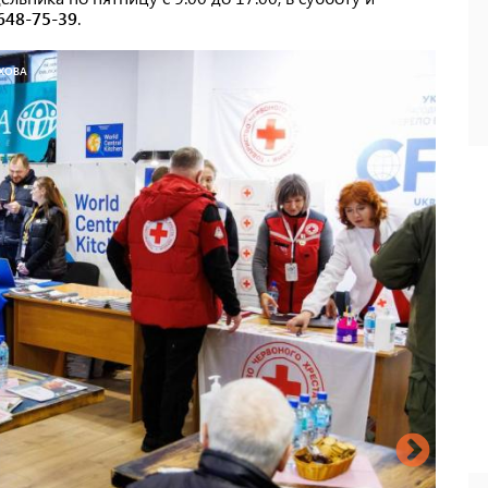
648-75-39
.
 ХОВА