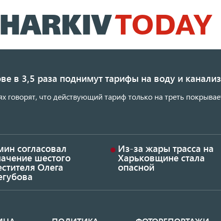
Перейти
к
основному
содержанию
ве в 3,5 раза поднимут тарифы на воду и канал
ях говорят, что действующий тариф только на треть покрывае
мин согласовал
Из-за жары трасса на
начение шестого
Харьковщине стала
стителя Олега
опасной
егубова