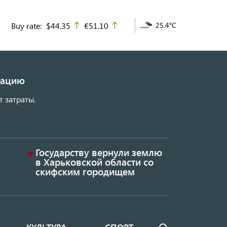
Buy rate:
$44.35
€51.10
25.4°C
up
up
изацию
т затраты.
Государству вернули землю
в Харьковской области со
скифским городищем