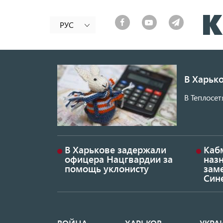
РУС
В Харько
В Теплосет
В Харькове задержали
Каб
офицера Нацгвардии за
наз
помощь уклонисту
заме
Син